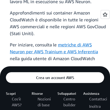
lavoro ML in esecuzione su AWS Neuron.
Approfondimenti sui container Amazon
CloudWatch è disponibile in tutte le regioni
AWS commerciali e nelle regioni AWS GovCloud
(Stati Uniti).
Per iniziare, consulta le
metriche di AWS
Neuron per AWS Trainium e AWS Inferentia
nella guida utente di Amazon CloudWatch
Crea un account AWS
Scopri
Risorse
Sviluppatori
Assistenza
Cos'è
Nozioni
Centro
Contattaci
AWS?
di base
builder
Inoltra