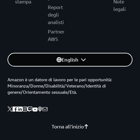
stampa
Note
Report
legali
degli
analisti
Partner
AWS
English
Amazon è un datore di lavoro per le pari opportunità:
Minoranza/Donne/Disabilità/Veterano/Identità di
genere/Orientamento sessuale/Età.
Torna all'inizio