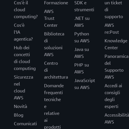
Cos'è il
Formazione
SDK e
un ticket
cloud
strumenti
di
AWS
computing?
supporto
Trust
.NET su
Cos'è
Center
AWS
AWS
l'IA
re:Post
Biblioteca
Python
agentica?
di
su AWS
Knowledge
Hub dei
soluzioni
Center
Java su
concetti
AWS
AWS
Panoramica
di cloud
Centro
del
PHP su
computing
di
Supporto
AWS
Sicurezza
architettura
AWS
JavaScript
nel
Domande
Accedi ai
su AWS
cloud
frequenti
consigli
AWS
tecniche
degli
Novità
e
esperti
relative
Blog
Accessibilit
ai
AWS
Comunicati
prodotti