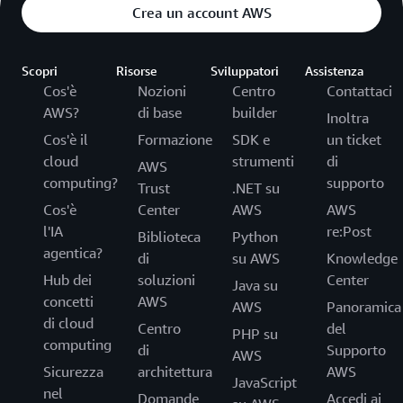
Crea un account AWS
Scopri
Risorse
Sviluppatori
Assistenza
Cos'è
Nozioni
Centro
Contattaci
AWS?
di base
builder
Inoltra
Cos'è il
Formazione
SDK e
un ticket
cloud
strumenti
di
AWS
computing?
supporto
Trust
.NET su
Cos'è
Center
AWS
AWS
l'IA
re:Post
Biblioteca
Python
agentica?
di
su AWS
Knowledge
Hub dei
soluzioni
Center
Java su
concetti
AWS
AWS
Panoramica
di cloud
Centro
del
PHP su
computing
di
Supporto
AWS
Sicurezza
architettura
AWS
JavaScript
nel
Domande
Accedi ai