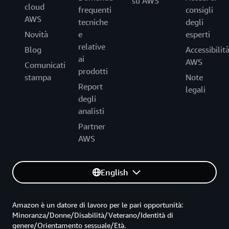
su AWS
cloud
frequenti
consigli
AWS
tecniche
degli
Novità
e
esperti
relative
Blog
Accessibilit
ai
AWS
Comunicati
prodotti
stampa
Note
Report
legali
degli
analisti
Partner
AWS
English
Amazon è un datore di lavoro per le pari opportunità:
Minoranza/Donne/Disabilità/Veterano/Identità di
genere/Orientamento sessuale/Età.