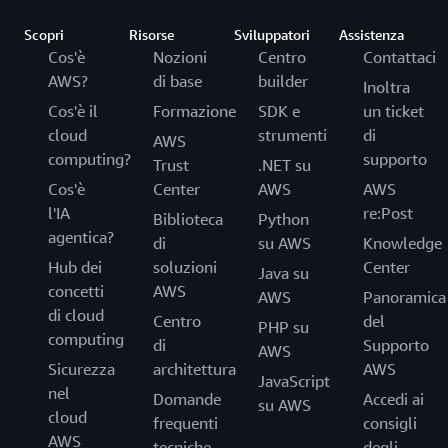
Scopri
Risorse
Sviluppatori
Assistenza
Cos'è
Nozioni
Centro
Contattaci
AWS?
di base
builder
Inoltra
Cos'è il
Formazione
SDK e
un ticket
cloud
strumenti
di
AWS
computing?
supporto
Trust
.NET su
Cos'è
Center
AWS
AWS
l'IA
re:Post
Biblioteca
Python
agentica?
di
su AWS
Knowledge
Hub dei
soluzioni
Center
Java su
concetti
AWS
AWS
Panoramica
di cloud
Centro
del
PHP su
computing
di
Supporto
AWS
Sicurezza
architettura
AWS
JavaScript
nel
Domande
Accedi ai
su AWS
cloud
frequenti
consigli
AWS
tecniche
degli