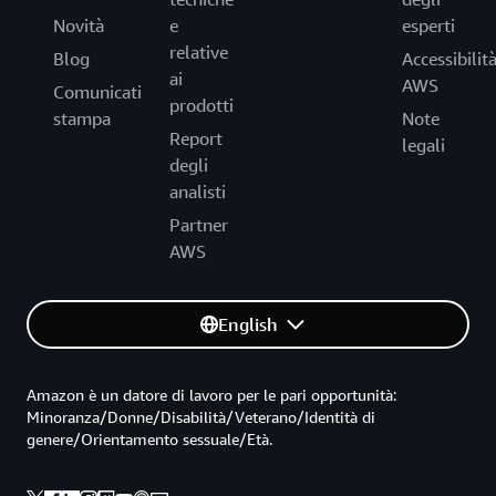
Novità
e
esperti
relative
Blog
Accessibilit
ai
AWS
Comunicati
prodotti
stampa
Note
Report
legali
degli
analisti
Partner
AWS
English
Amazon è un datore di lavoro per le pari opportunità:
Minoranza/Donne/Disabilità/Veterano/Identità di
genere/Orientamento sessuale/Età.