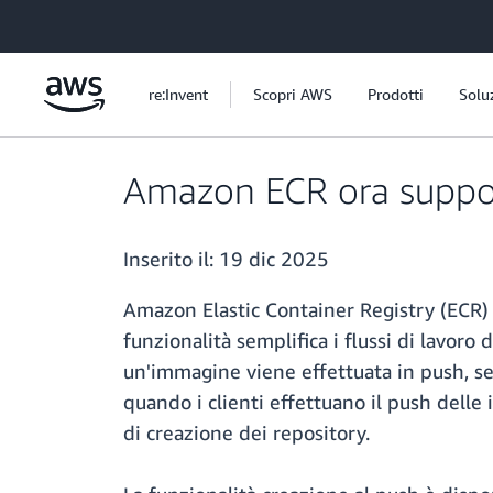
Passa al contenuto principale
re:Invent
Scopri AWS
Prodotti
Solu
Amazon ECR ora support
Inserito il:
19 dic 2025
Amazon Elastic Container Registry (ECR) 
funzionalità semplifica i flussi di lavo
un'immagine viene effettuata in push, sen
quando i clienti effettuano il push dell
di creazione dei repository.