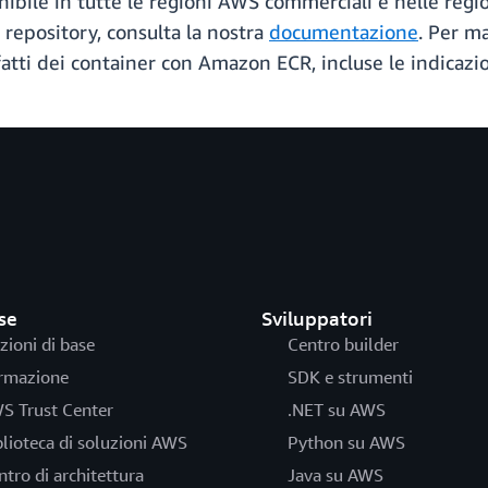
nibile in tutte le regioni AWS commerciali e nelle regio
 repository, consulta la nostra
documentazione
. Per m
tti dei container con Amazon ECR, incluse le indicazion
se
Sviluppatori
zioni di base
Centro builder
rmazione
SDK e strumenti
S Trust Center
.NET su AWS
blioteca di soluzioni AWS
Python su AWS
ntro di architettura
Java su AWS