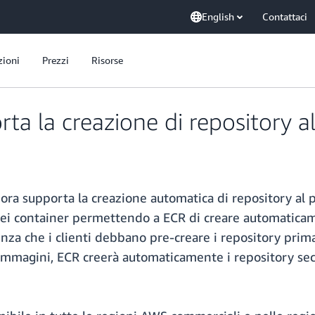
English
Contattaci
zioni
Prezzi
Risorse
a la creazione di repository a
ora supporta la creazione automatica di repository al
ro dei container permettendo a ECR di creare automatic
za che i clienti debbano pre-creare i repository prima
e immagini, ECR creerà automaticamente i repository se