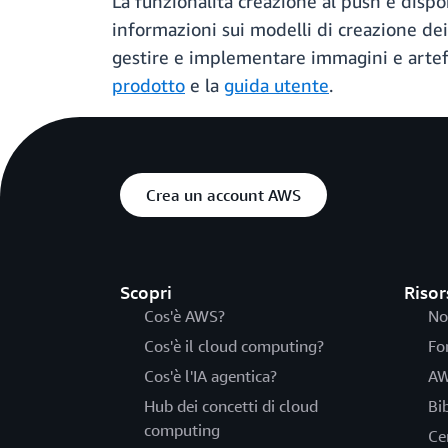
La funzionalità creazione al push è dispo
informazioni sui modelli di creazione dei
gestire e implementare immagini e artefa
prodotto
e la
guida utente
.
Crea un account AWS
Scopri
Risor
Cos'è AWS?
No
Cos'è il cloud computing?
Fo
Cos'è l'IA agentica?
AW
Hub dei concetti di cloud
Bi
computing
Ce