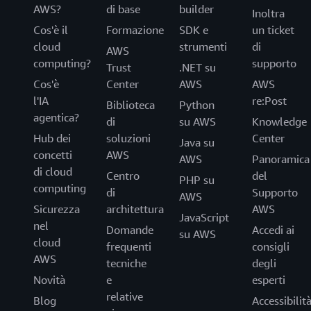
AWS?
di base
builder
Inoltra
Cos'è il
Formazione
SDK e
un ticket
cloud
strumenti
di
AWS
computing?
supporto
Trust
.NET su
Cos'è
Center
AWS
AWS
l'IA
re:Post
Biblioteca
Python
agentica?
di
su AWS
Knowledge
Hub dei
soluzioni
Center
Java su
concetti
AWS
AWS
Panoramica
di cloud
Centro
del
PHP su
computing
di
Supporto
AWS
Sicurezza
architettura
AWS
JavaScript
nel
Domande
Accedi ai
su AWS
cloud
frequenti
consigli
AWS
tecniche
degli
Novità
e
esperti
relative
Blog
Accessibilit