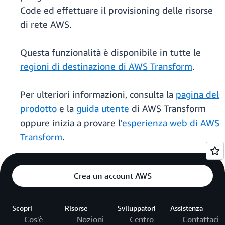
Code ed effettuare il provisioning delle risorse
di rete AWS.
Questa funzionalità è disponibile in tutte le
regioni di destinazione di AWS Transform
.
Per ulteriori informazioni, consulta la
pagina del
prodotto
e la
guida utente
di AWS Transform
oppure inizia a provare l'
esperienza web di AWS
Transform
.
Crea un account AWS
Scopri
Risorse
Sviluppatori
Assistenza
Cos'è
Nozioni
Centro
Contattaci