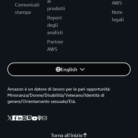
ai
AWS
Comunicati
prodotti
stampa
Note
Report
legali
degli
analisti
Partner
AWS
English
Amazon è un datore di lavoro per le pari opportunità:
Minoranza/Donne/Disabilità/Veterano/Identità di
genere/Orientamento sessuale/Età.
Torna all'inizio