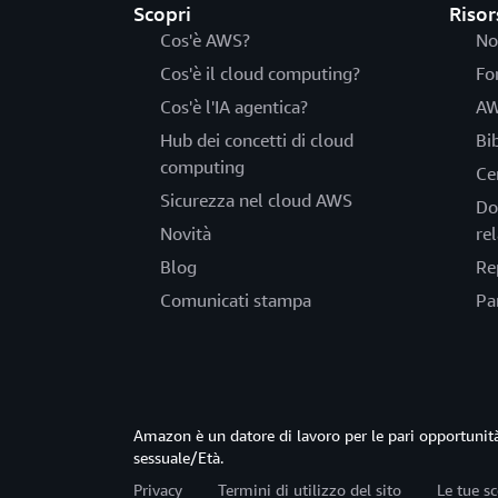
Scopri
Risor
Cos'è AWS?
No
Cos'è il cloud computing?
Fo
Cos'è l'IA agentica?
AW
Hub dei concetti di cloud
Bi
computing
Ce
Sicurezza nel cloud AWS
Do
Novità
rel
Blog
Re
Comunicati stampa
Pa
Amazon è un datore di lavoro per le pari opportun
sessuale/Età.
Privacy
Termini di utilizzo del sito
Le tue sc