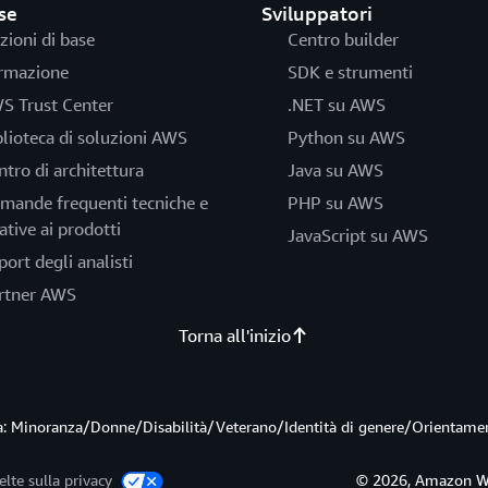
se
Sviluppatori
zioni di base
Centro builder
rmazione
SDK e strumenti
S Trust Center
.NET su AWS
blioteca di soluzioni AWS
Python su AWS
ntro di architettura
Java su AWS
mande frequenti tecniche e
PHP su AWS
ative ai prodotti
JavaScript su AWS
port degli analisti
rtner AWS
Torna all'inizio
ità: Minoranza/Donne/Disabilità/Veterano/Identità di genere/Orientame
elte sulla privacy
© 2026, Amazon Web S