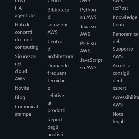
Cos'è
Center
AWS
AWS
l'IA
re:Post
Biblioteca
Python
agentica?
di
su AWS
Knowledge
Hub dei
soluzioni
Center
Java su
concetti
AWS
AWS
Panoramica
di cloud
Centro
del
PHP su
computing
di
Supporto
AWS
Sicurezza
architettura
AWS
JavaScript
nel
Domande
Accedi ai
su AWS
cloud
frequenti
consigli
AWS
tecniche
degli
Novità
e
esperti
relative
Blog
Accessibilit
ai
AWS
Comunicati
prodotti
stampa
Note
Report
legali
degli
analisti