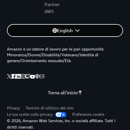
Partner
AWS
English
Amazon è un datore di lavoro per le pari opportunità:
Minoranza/Donne/Disabilità/Veterano/Identità di
genere/Orientamento sessuale/Età.
Torna all'inizio
Privacy
Termini di utilizzo del sito
Le tue scelte sulla privacy
Preferenze cookie
© 2026, Amazon Web Services, Inc. o società affiliate. Tutti i
diritti riservati.