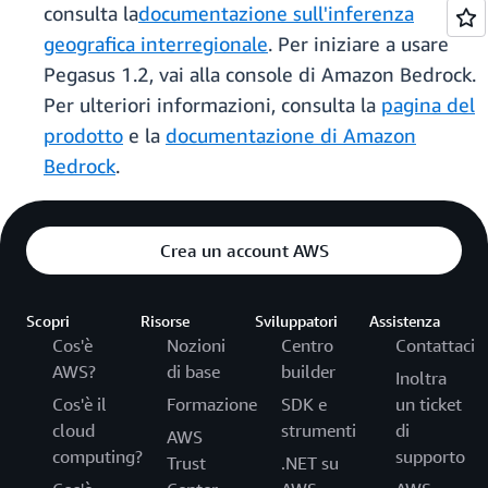
consulta la
documentazione sull'inferenza
geografica interregionale
. Per iniziare a usare
Pegasus 1.2, vai alla console di Amazon Bedrock.
Per ulteriori informazioni, consulta la
pagina del
prod
otto
e la
documentazione di Amazon
Bedrock
.
Crea un account AWS
Scopri
Risorse
Sviluppatori
Assistenza
Cos'è
Nozioni
Centro
Contattaci
AWS?
di base
builder
Inoltra
Cos'è il
Formazione
SDK e
un ticket
cloud
strumenti
di
AWS
computing?
supporto
Trust
.NET su