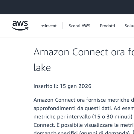
Passa al contenuto principale
re:Invent
Scopri AWS
Prodotti
Solu
Amazon Connect ora for
lake
Inserito il:
15 gen 2026
Amazon Connect ora fornisce metriche di 
approfondimenti da questi dati. Ad esemp
metriche per intervallo (15 o 30 minuti) qu
Connect. È possibile visualizzare le metr
domanda specifici (gruppi di domanda). È