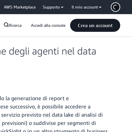
AWS Marketplace
Supporto
Il mio account
Crea un account
Ricerca
Accedi alla console
e degli agenti nel data
do la generazione di report e
ese successivo, è possibile accedere a
servizio previsto nel data lake di analisi di
 previsioni) o suddivise per segmenti di
uickSight o in un altro strumento di business