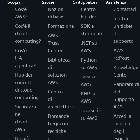
Scopri
Risorse
Sviluppatori
Assistenza
Cos'è
Nozioni
Centro
Contattaci
AWS?
di base
builder
Inoltra
Cos'è il
Formazione
SDK e
un ticket
cloud
strumenti
di
AWS
computing?
supporto
Trust
.NET su
Cos'è
Center
AWS
AWS
l'IA
re:Post
Biblioteca
Python
agentica?
di
su AWS
Knowledge
Hub dei
soluzioni
Center
Java su
concetti
AWS
AWS
Panoramica
di cloud
Centro
del
PHP su
computing
di
Supporto
AWS
Sicurezza
architettura
AWS
JavaScript
nel
Domande
Accedi ai
su AWS
cloud
frequenti
consigli
AWS
tecniche
degli
Novità
e
esperti