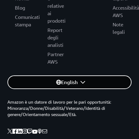
relative
Blog
Accessibilit
ai
AWS
Comunicati
prodotti
stampa
Note
Report
legali
degli
analisti
Partner
AWS
English
Amazon è un datore di lavoro per le pari opportunità:
Minoranza/Donne/Disabilità/Veterano/Identità di
genere/Orientamento sessuale/Età.