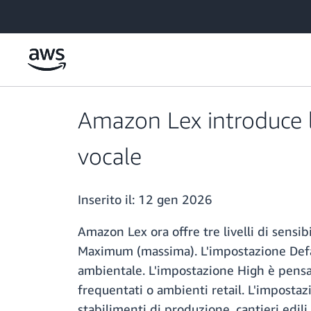
Passa al contenuto principale
Amazon Lex introduce la 
vocale
Inserito il:
12 gen 2026
Amazon Lex ora offre tre livelli di sensib
Maximum (massima). L'impostazione Defaul
ambientale. L'impostazione High è pensa
frequentati o ambienti retail. L'imposta
stabilimenti di produzione, cantieri edil