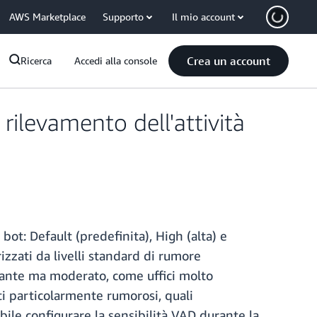
AWS Marketplace
Supporto
Il mio account
Crea un account
Ricerca
Accedi alla console
 rilevamento dell'attività
bot: Default (predefinita), High (alta) e
zzati da livelli standard di rumore
tante ma moderato, come uffici molto
i particolarmente rumorosi, quali
bile configurare la sensibilità VAD durante la