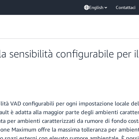
English
Contattaci
sensibilità configurabile per il
ilità VAD configurabili per ogni impostazione locale del 
t è adatta alla maggior parte degli ambienti caratteri
ta per ambienti caratterizzati da rumore di fondo cos
zione Maximum offre la massima tolleranza per ambient
i o spazi esterni con elevato rumore ambientale. È possi