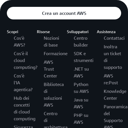
Crea un account AWS
Scopri
Risorse
Sviluppatori
Assistenza
Cos'è
Nozioni
Centro
Contattaci
AWS?
di base
builder
Inoltra
Cos'è il
Formazione
SDK e
un ticket
cloud
strumenti
di
AWS
computing?
supporto
Trust
.NET su
Cos'è
Center
AWS
AWS
l'IA
re:Post
Biblioteca
Python
agentica?
di
su AWS
Knowledge
Hub dei
soluzioni
Center
Java su
concetti
AWS
AWS
Panoramica
di cloud
Centro
del
PHP su
computing
di
Supporto
AWS
Sicurezza
architettura
AWS