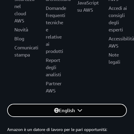
JavaScript
nel
Domande
Accedi ai
su AWS
cloud
frequenti
consigli
AWS
tecniche
degli
Novità
e
esperti
relative
Blog
Accessibilit
ai
AWS
Comunicati
prodotti
stampa
Note
Report
legali
degli
analisti
Partner
AWS
English
Amazon è un datore di lavoro per le pari opportunità: