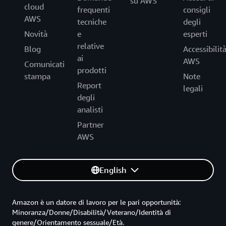
su AWS
cloud
frequenti
consigli
AWS
tecniche
degli
Novità
e
esperti
relative
Blog
Accessibilit
ai
AWS
Comunicati
prodotti
stampa
Note
Report
legali
degli
analisti
Partner
AWS
English
Amazon è un datore di lavoro per le pari opportunità:
Minoranza/Donne/Disabilità/Veterano/Identità di
genere/Orientamento sessuale/Età.