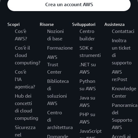
Crea un account AWS
Scopri
Risorse
Sviluppatori
Assistenza
Cos'è
Nozioni
Centro
Contattaci
AWS?
di base
builder
Inoltra
Cos'è il
Formazione
SDK e
un ticket
cloud
strumenti
di
AWS
computing?
supporto
Trust
.NET su
Cos'è
Center
AWS
AWS
l'IA
re:Post
Biblioteca
Python
agentica?
di
su AWS
Knowledge
Hub dei
soluzioni
Center
Java su
concetti
AWS
AWS
Panoramica
di cloud
Centro
del
PHP su
computing
di
Supporto
AWS
Sicurezza
architettura
AWS
JavaScript
nel
Domande
Accedi ai