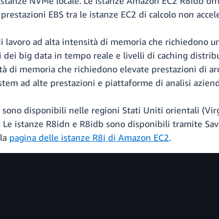
i istanze NVMe locale. Le istanze Amazon EC2 R8idb off
restazioni EBS tra le istanze EC2 di calcolo non accel
di lavoro ad alta intensità di memoria che richiedono u
dei big data in tempo reale e livelli di caching distribu
nsità di memoria che richiedono elevate prestazioni di a
stem ad alte prestazioni e piattaforme di analisi aziend
no disponibili nelle regioni Stati Uniti orientali (Virg
 Le istanze R8idn e R8idb sono disponibili tramite Sa
 la
pagina delle istanze R8i di Amazon EC2
.