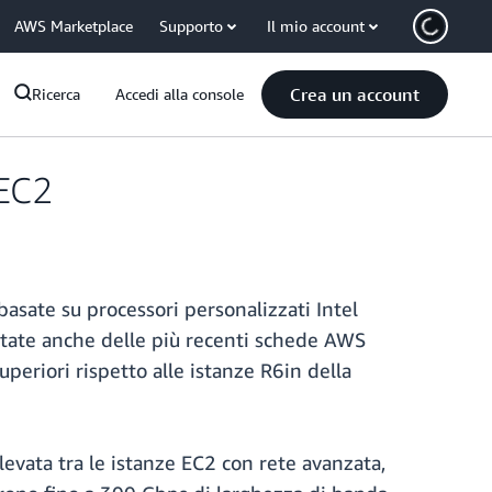
AWS Marketplace
Supporto
Il mio account
Crea un account
Ricerca
Accedi alla console
 EC2
sate su processori personalizzati Intel
otate anche delle più recenti schede AWS
periori rispetto alle istanze R6in della
evata tra le istanze EC2 con rete avanzata,