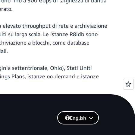
rono fino a 300 Gbps di larghezza di banda
erato.
n elevato throughput di rete e archiviazione
iti su larga scala. Le istanze R8idb sono
rchiviazione a blocchi, come database
ali.
inia settentrionale, Ohio), Stati Uniti
vings Plans, istanze on demand e istanze
English