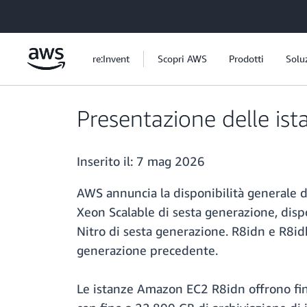
Passa al contenuto principale
re:Invent
Scopri AWS
Prodotti
Solu
Presentazione delle is
Inserito il:
7 mag 2026
AWS annuncia la disponibilità generale 
Xeon Scalable di sesta generazione, dis
Nitro di sesta generazione. R8idn e R8idb
generazione precedente.
Le istanze Amazon EC2 R8idn offrono fino