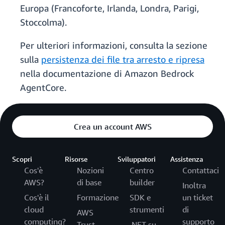
Europa (Francoforte, Irlanda, Londra, Parigi,
Stoccolma).
Per ulteriori informazioni, consulta la sezione
sulla
persistenza dei file tra arresto e ripresa
nella documentazione di Amazon Bedrock
AgentCore.
Crea un account AWS
Scopri
Risorse
Sviluppatori
Assistenza
Cos'è
Nozioni
Centro
Contattaci
AWS?
di base
builder
Inoltra
Cos'è il
Formazione
SDK e
un ticket
cloud
strumenti
di
AWS
computing?
supporto
Trust
.NET su