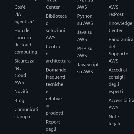
Cos'è
Center
AWS
AWS
l'IA
re:Post
Biblioteca
Python
agentica?
di
su AWS
Knowledge
Hub dei
soluzioni
Center
Java su
concetti
AWS
AWS
Panoramica
di cloud
Centro
del
PHP su
computing
di
Supporto
AWS
Sicurezza
architettura
AWS
JavaScript
nel
Domande
Accedi ai
su AWS
cloud
frequenti
consigli
AWS
tecniche
degli
Novità
e
esperti
relative
Blog
Accessibilit
ai
AWS
Comunicati
prodotti
stampa
Note
Report
legali
degli