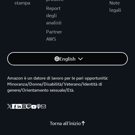
stampa
Note
Report
legali
degli
analisti
Partner
AWS
English
Amazon è un datore di lavoro per le pari opportunità:
Minoranza/Donne/Disabilità/Veterano/Identità di
genere/Orientamento sessuale/Età.
Torna all'inizio