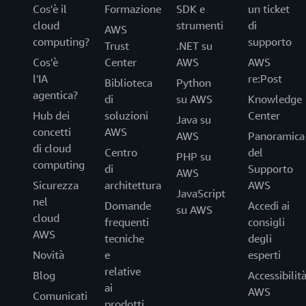
Cos'è il
Formazione
SDK e
un ticket
cloud
strumenti
di
AWS
computing?
supporto
Trust
.NET su
Cos'è
Center
AWS
AWS
l'IA
re:Post
Biblioteca
Python
agentica?
di
su AWS
Knowledge
Hub dei
soluzioni
Center
Java su
concetti
AWS
AWS
Panoramica
di cloud
Centro
del
PHP su
computing
di
Supporto
AWS
Sicurezza
architettura
AWS
JavaScript
nel
Domande
Accedi ai
su AWS
cloud
frequenti
consigli
AWS
tecniche
degli
Novità
e
esperti
relative
Blog
Accessibilit
ai
AWS
Comunicati
prodotti