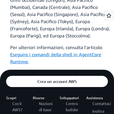
Uniti occidentali (Oregon), Asia Pacifico
(Mumbai), Canada (Centrale), Asia Pacifico
(Seoul), Asia Pacifico (Singapore), Asia Pacifico
(Sydney), Asia Pacifico (Tokyo), Europa
(Francoforte), Europa (Irlanda), Europa (Londra),
Europa (Parigi), ed Europa (Stoccolma).
Per ulteriori informazioni, consulta l'articolo
Eseguire i comandi della shell in AgentCore
Runtime
.
Crea un account AWS
Scopri
Risorse
Sviluppatori
Assistenza
Cos'è
Nozioni
Centro
Contattaci
AWS?
di base
builder
Inoltra