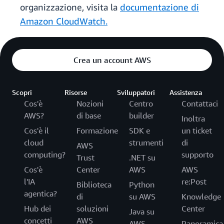
organizzazione, visita la
documentazione di
Amazon CloudWatch.
Crea un account AWS
Scopri
Risorse
Sviluppatori
Assistenza
Cos'è
Nozioni
Centro
Contattaci
AWS?
di base
builder
Inoltra
Cos'è il
Formazione
SDK e
un ticket
cloud
strumenti
di
AWS
computing?
supporto
Trust
.NET su
Cos'è
Center
AWS
AWS
l'IA
re:Post
Biblioteca
Python
agentica?
di
su AWS
Knowledge
Hub dei
soluzioni
Center
Java su
concetti
AWS
AWS
Panoramica