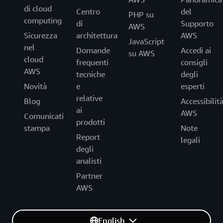
di cloud
Centro
del
PHP su
computing
di
Supporto
AWS
Sicurezza
architettura
AWS
JavaScript
nel
Domande
Accedi ai
su AWS
cloud
frequenti
consigli
AWS
tecniche
degli
Novità
e
esperti
relative
Blog
Accessibilit
ai
AWS
Comunicati
prodotti
stampa
Note
Report
legali
degli
analisti
Partner
AWS
English