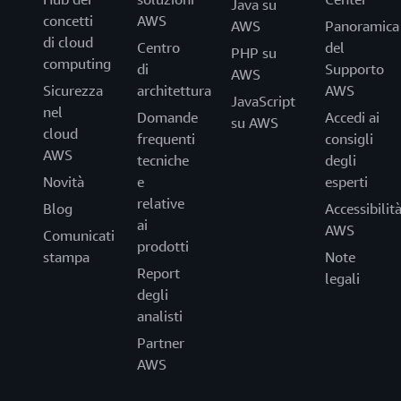
Java su
concetti
AWS
AWS
Panoramica
di cloud
Centro
del
PHP su
computing
di
Supporto
AWS
Sicurezza
architettura
AWS
JavaScript
nel
Domande
Accedi ai
su AWS
cloud
frequenti
consigli
AWS
tecniche
degli
Novità
e
esperti
relative
Blog
Accessibilit
ai
AWS
Comunicati
prodotti
stampa
Note
Report
legali
degli
analisti
Partner
AWS