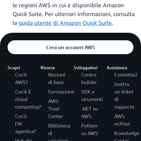
le regioni AWS in cui è disponibile Amazon
Quick Suite. Per ulteriori informazioni, consulta
la
guida utente di Amazon Quick Suite
.
Crea un account AWS
Scopri
Risorse
Sviluppatori
Assistenza
Cos'è
Nozioni
Centro
Contattaci
AWS?
di base
builder
Inoltra
Cos'è il
Formazione
SDK e
un ticket
cloud
strumenti
di
AWS
computing?
supporto
Trust
.NET su
Cos'è
Center
AWS
AWS
l'IA
re:Post
Biblioteca
Python
agentica?
di
su AWS
Knowledge
Hub dei
soluzioni
Center