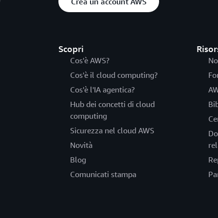
Crea un account AWS
Scopri
Risor
Cos'è AWS?
No
Cos'è il cloud computing?
Fo
Cos'è l'IA agentica?
AW
Hub dei concetti di cloud
Bi
computing
Ce
Sicurezza nel cloud AWS
Do
Novità
rel
Blog
Re
Comunicati stampa
Pa