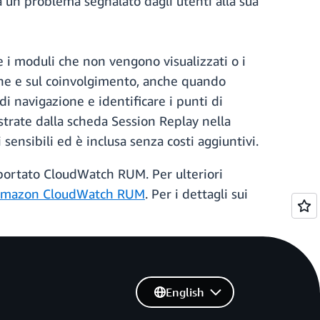
a un problema segnalato dagli utenti alla sua
me i moduli che non vengono visualizzati o i
one e sul coinvolgimento, anche quando
di navigazione e identificare i punti di
istrate dalla scheda Session Replay nella
ensibili ed è inclusa senza costi aggiuntivi.
portato CloudWatch RUM. Per ulteriori
Amazon CloudWatch RUM
. Per i dettagli sui
English