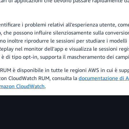
etari di applicazioni che devono passare rapidamente d
entificare i problemi relativi all'esperienza utente, co
o, che possono influire silenziosamente sulla conversi
no inoltre riprodurre le sessioni per studiare i modelli 
Replay nel monitor dell'app e visualizza le sessioni reg
 di tipo opt-in, supporta il mascheramento dei campi s
M è disponibile in tutte le regioni AWS in cui è sup
zon CloudWatch RUM, consulta la
documentazione di 
 Amazon CloudWatch
.