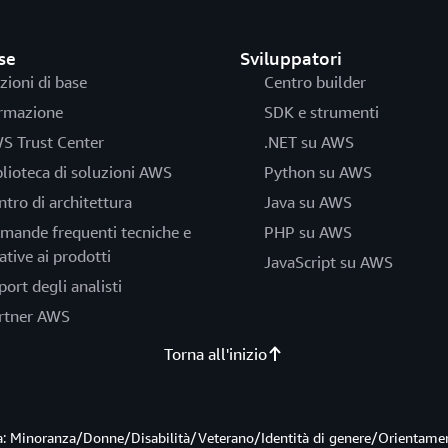
se
Sviluppatori
zioni di base
Centro builder
rmazione
SDK e strumenti
S Trust Center
.NET su AWS
blioteca di soluzioni AWS
Python su AWS
ntro di architettura
Java su AWS
mande frequenti tecniche e
PHP su AWS
ative ai prodotti
JavaScript su AWS
port degli analisti
rtner AWS
Torna all'inizio
ità: Minoranza/Donne/Disabilità/Veterano/Identità di genere/Orientame