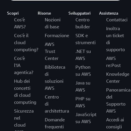
Scopri
Risorse
Sviluppatori
Assistenza
Cos'è
Nozioni
Centro
Contattaci
AWS?
di base
builder
Inoltra
Cos'è il
Formazione
SDK e
un ticket
cloud
strumenti
di
AWS
computing?
supporto
Trust
.NET su
Cos'è
Center
AWS
AWS
l'IA
re:Post
Biblioteca
Python
agentica?
di
su AWS
Knowledge
Hub dei
soluzioni
Center
Java su
concetti
AWS
AWS
Panoramica
di cloud
Centro
del
PHP su
computing
di
Supporto
AWS
Sicurezza
architettura
AWS
JavaScript
nel
Domande
Accedi ai
su AWS
cloud
frequenti
consigli