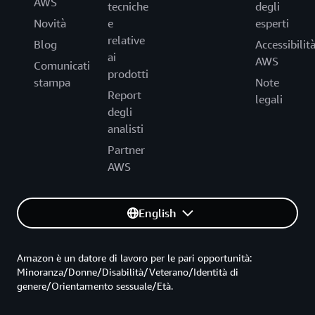
AWS
tecniche
degli
Novità
e
esperti
relative
Blog
Accessibilit
ai
AWS
Comunicati
prodotti
stampa
Note
Report
legali
degli
analisti
Partner
AWS
English
Amazon è un datore di lavoro per le pari opportunità:
Minoranza/Donne/Disabilità/Veterano/Identità di
genere/Orientamento sessuale/Età.