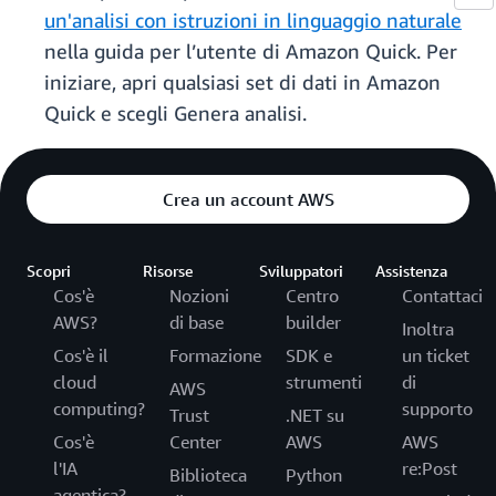
un'analisi con istruzioni in linguaggio naturale
nella guida per l’utente di Amazon Quick. Per
iniziare, apri qualsiasi set di dati in Amazon
Quick e scegli Genera analisi.
Crea un account AWS
Scopri
Risorse
Sviluppatori
Assistenza
Cos'è
Nozioni
Centro
Contattaci
AWS?
di base
builder
Inoltra
Cos'è il
Formazione
SDK e
un ticket
cloud
strumenti
di
AWS
computing?
supporto
Trust
.NET su
Cos'è
Center
AWS
AWS
l'IA
re:Post
Biblioteca
Python
agentica?