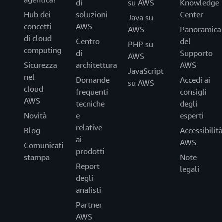
di
su AWS
Knowledge
Hub dei
soluzioni
Center
Java su
concetti
AWS
AWS
Panoramica
di cloud
Centro
del
PHP su
computing
di
Supporto
AWS
Sicurezza
architettura
AWS
JavaScript
nel
Domande
Accedi ai
su AWS
cloud
frequenti
consigli
AWS
tecniche
degli
Novità
e
esperti
relative
Blog
Accessibilit
ai
AWS
Comunicati
prodotti
stampa
Note
Report
legali
degli
analisti
Partner
AWS