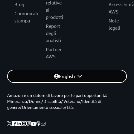
relative
Blog
Accessibilit
ai
AWS
Comunicati
prodotti
stampa
Note
Report
legali
degli
analisti
Partner
AWS
English
Amazon è un datore di lavoro per le pari opportunità:
Minoranza/Donne/Disabilità/Veterano/Identità di
genere/Orientamento sessuale/Età.