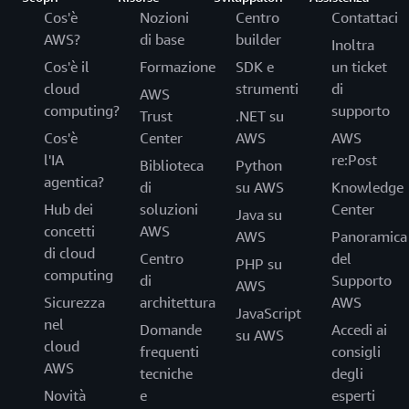
Cos'è
Nozioni
Centro
Contattaci
AWS?
di base
builder
Inoltra
Cos'è il
Formazione
SDK e
un ticket
cloud
strumenti
di
AWS
computing?
supporto
Trust
.NET su
Cos'è
Center
AWS
AWS
l'IA
re:Post
Biblioteca
Python
agentica?
di
su AWS
Knowledge
Hub dei
soluzioni
Center
Java su
concetti
AWS
AWS
Panoramica
di cloud
Centro
del
PHP su
computing
di
Supporto
AWS
Sicurezza
architettura
AWS
JavaScript
nel
Domande
Accedi ai
su AWS
cloud
frequenti
consigli
AWS
tecniche
degli
Novità
e
esperti