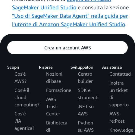
SageMaker Unified Studio
e consulta la sezione
"Uso di SageMaker Data Agent" nella guida per
l'utente di Amazon SageMaker Unified Studio
.
Crea un account AWS
Scopri
Risorse
Sviluppatori
Assistenza
Cos'è
Nozioni
Centro
Contattaci
AWS?
di base
builder
Inoltra
Cos'è il
Formazione
SDK e
un ticket
cloud
strumenti
di
AWS
computing?
supporto
Trust
.NET su
Cos'è
Center
AWS
AWS
l'IA
re:Post
Biblioteca
Python
agentica?
di
su AWS
Knowledge