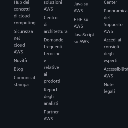
Hub dei
soluzioni
Center
Java su
concetti
AWS
AWS
Panoramica
di cloud
Centro
del
PHP su
computing
di
Supporto
AWS
Sicurezza
architettura
AWS
JavaScript
nel
Domande
Accedi ai
su AWS
cloud
frequenti
consigli
AWS
tecniche
degli
Novità
e
esperti
relative
Blog
Accessibilit
ai
AWS
Comunicati
prodotti
stampa
Note
Report
legali
degli
analisti
Partner
AWS