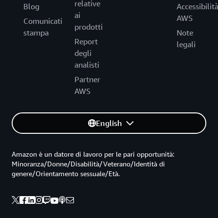
relative
Blog
Accessibilit
ai
AWS
Comunicati
prodotti
stampa
Note
Report
legali
degli
analisti
Partner
AWS
English
Amazon è un datore di lavoro per le pari opportunità:
Minoranza/Donne/Disabilità/Veterano/Identità di
genere/Orientamento sessuale/Età.