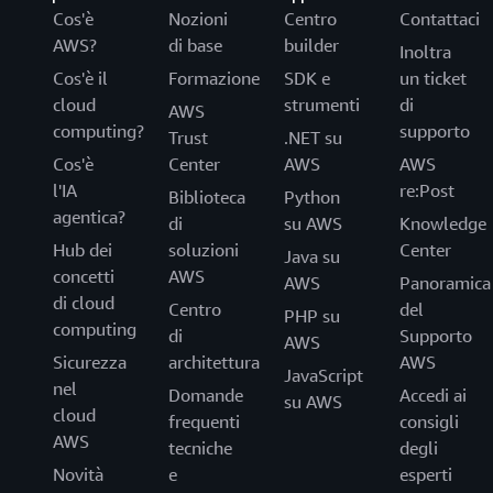
Cos'è
Nozioni
Centro
Contattaci
AWS?
di base
builder
Inoltra
Cos'è il
Formazione
SDK e
un ticket
cloud
strumenti
di
AWS
computing?
supporto
Trust
.NET su
Cos'è
Center
AWS
AWS
l'IA
re:Post
Biblioteca
Python
agentica?
di
su AWS
Knowledge
Hub dei
soluzioni
Center
Java su
concetti
AWS
AWS
Panoramica
di cloud
Centro
del
PHP su
computing
di
Supporto
AWS
Sicurezza
architettura
AWS
JavaScript
nel
Domande
Accedi ai
su AWS
cloud
frequenti
consigli
AWS
tecniche
degli
Novità
e
esperti