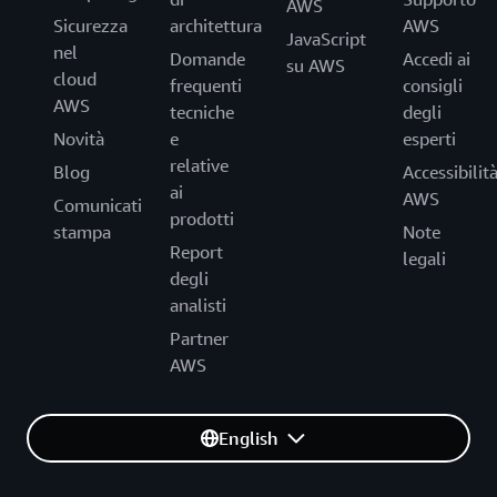
AWS
Sicurezza
architettura
AWS
JavaScript
nel
Domande
Accedi ai
su AWS
cloud
frequenti
consigli
AWS
tecniche
degli
Novità
e
esperti
relative
Blog
Accessibilit
ai
AWS
Comunicati
prodotti
stampa
Note
Report
legali
degli
analisti
Partner
AWS
English