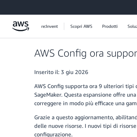
Passa al contenuto principale
re:Invent
Scopri AWS
Prodotti
Solu
AWS Config ora supporta
Inserito il:
3 giu 2026
AWS Config supporta ora 9 ulteriori tip
SageMaker. Questa espansione offre una c
correggere in modo più efficace una gamm
Grazie a questo aggiornamento, abilitando
delle nuove risorse. I nuovi tipi di risor
configurazione.