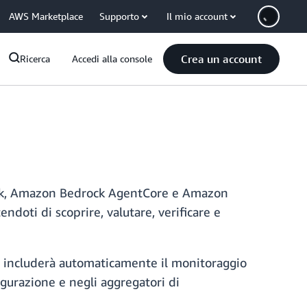
AWS Marketplace
Supporto
Il mio account
Crea un account
Ricerca
Accedi alla console
drock, Amazon Bedrock AgentCore e Amazon
oti di scoprire, valutare, verificare e
fig includerà automaticamente il monitoraggio
figurazione e negli aggregatori di