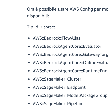
Ora è possibile usare AWS Config per moni
disponibili:
Tipi di risorse:
AWS::Bedrock::FlowAlias
AWS::BedrockAgentCore::Evaluator
AWS::BedrockAgentCore::GatewayTarg
AWS::BedrockAgentCore::OnlineEvalu
AWS::BedrockAgentCore::RuntimeEnd
AWS::SageMaker::Cluster
AWS::SageMaker::Endpoint
AWS::SageMaker::ModelPackageGroup
AWS::SageMaker::Pipeline