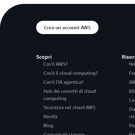
Crea un account AWS
Scopri
Risor
Cos'è AWS?
No
Cos'è il cloud computing?
Fo
Cos'è l'IA agentica?
AW
Hub dei concetti di cloud
Bi
computing
Ce
Sicurezza nel cloud AWS
Do
Novità
rel
Blog
Re
Comunicati stampa
Pa