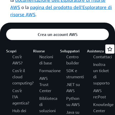
la
documentazione dell'Esploratore di risorse
AWS
o la
pagina del prodotto dell'Esploratore di
risorse AWS
.
Crea un account AWS
Scopri
Risorse
Sviluppatori
Assistenza
Cos'è
Nozioni
Centro
Contattaci
AWS?
di base
builder
Inoltra
Cos'è il
Formazione
SDK e
un ticket
cloud
strumenti
di
AWS
computing?
supporto
Trust
.NET su
Cos'è
Center
AWS
AWS
l'IA
re:Post
Biblioteca
Python
agentica?
di
su AWS
Knowledge
Hub dei
soluzioni
Center
Java su