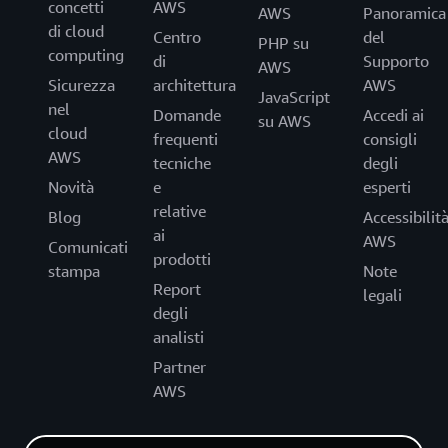
concetti
AWS
AWS
Panoramica
di cloud
Centro
del
PHP su
computing
di
Supporto
AWS
Sicurezza
architettura
AWS
JavaScript
nel
Domande
Accedi ai
su AWS
cloud
frequenti
consigli
AWS
tecniche
degli
Novità
e
esperti
relative
Blog
Accessibilit
ai
AWS
Comunicati
prodotti
stampa
Note
Report
legali
degli
analisti
Partner
AWS