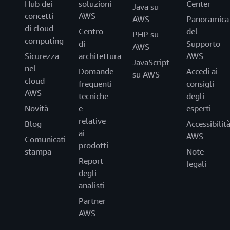
Hub dei
soluzioni
Center
Java su
concetti
AWS
AWS
Panoramica
di cloud
Centro
del
PHP su
computing
di
Supporto
AWS
Sicurezza
architettura
AWS
JavaScript
nel
Domande
Accedi ai
su AWS
cloud
frequenti
consigli
AWS
tecniche
degli
Novità
e
esperti
relative
Blog
Accessibilit
ai
AWS
Comunicati
prodotti
stampa
Note
Report
legali
degli
analisti
Partner
AWS