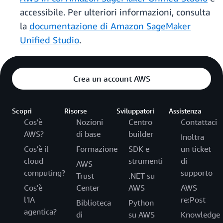
accessibile. Per ulteriori informazioni, consulta
la
documentazione di Amazon SageMaker
Unified Studio
.
Crea un account AWS
Scopri
Risorse
Sviluppatori
Assistenza
Cos'è
Nozioni
Centro
Contattaci
AWS?
di base
builder
Inoltra
Cos'è il
Formazione
SDK e
un ticket
cloud
strumenti
di
AWS
computing?
supporto
Trust
.NET su
Cos'è
Center
AWS
AWS
l'IA
re:Post
Biblioteca
Python
agentica?
di
su AWS
Knowledge