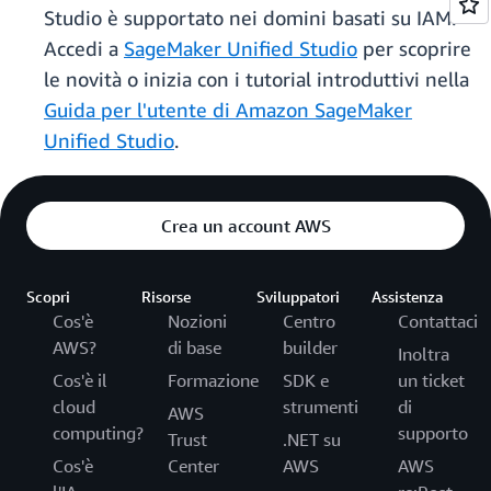
Studio è supportato nei domini basati su IAM.
Accedi a
SageMaker Unified Studio
per scoprire
le novità o inizia con i tutorial introduttivi nella
Guida per l'utente di Amazon SageMaker
Unified Studio
.
Crea un account AWS
Scopri
Risorse
Sviluppatori
Assistenza
Cos'è
Nozioni
Centro
Contattaci
AWS?
di base
builder
Inoltra
Cos'è il
Formazione
SDK e
un ticket
cloud
strumenti
di
AWS
computing?
supporto
Trust
.NET su
Cos'è
Center
AWS
AWS