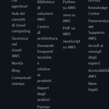
l'IA
re:Post
Biblioteca
Python
agentica?
di
su AWS
Knowledge
Hub dei
soluzioni
Center
Java su
concetti
AWS
AWS
Panoramica
di cloud
Centro
del
PHP su
computing
di
Supporto
AWS
Sicurezza
architettura
AWS
JavaScript
nel
Domande
Accedi ai
su AWS
cloud
frequenti
consigli
AWS
tecniche
degli
Novità
e
esperti
relative
Blog
Accessibilit
ai
AWS
Comunicati
prodotti
stampa
Note
Report
legali
degli
analisti
Partner