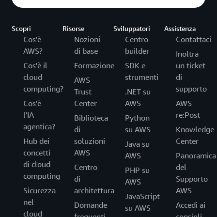
Scopri
Risorse
Sviluppatori
Assistenza
Cos'è
Nozioni
Centro
Contattaci
AWS?
di base
builder
Inoltra
Cos'è il
Formazione
SDK e
un ticket
cloud
strumenti
di
AWS
computing?
supporto
Trust
.NET su
Cos'è
Center
AWS
AWS
l'IA
re:Post
Biblioteca
Python
agentica?
di
su AWS
Knowledge
Hub dei
soluzioni
Center
Java su
concetti
AWS
AWS
Panoramica
di cloud
Centro
del
PHP su
computing
di
Supporto
AWS
Sicurezza
architettura
AWS
JavaScript
nel
Domande
Accedi ai
su AWS
cloud
frequenti
consigli