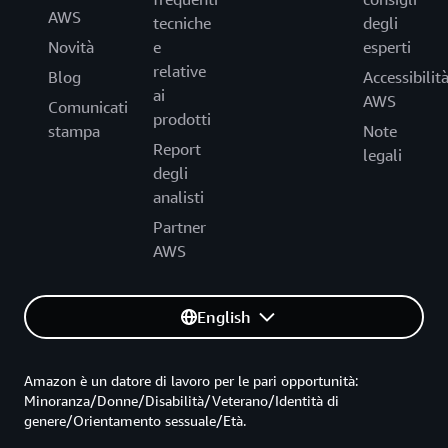
AWS
tecniche
degli
Novità
e
esperti
relative
Blog
Accessibilit
ai
AWS
Comunicati
prodotti
stampa
Note
Report
legali
degli
analisti
Partner
AWS
English
Amazon è un datore di lavoro per le pari opportunità:
Minoranza/Donne/Disabilità/Veterano/Identità di
genere/Orientamento sessuale/Età.