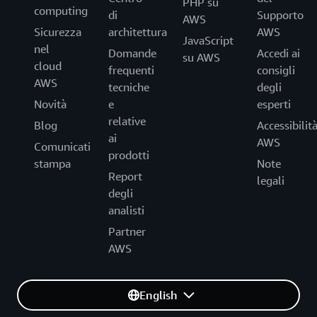
PHP su
computing
di
Supporto
AWS
Sicurezza
architettura
AWS
JavaScript
nel
Domande
Accedi ai
su AWS
cloud
frequenti
consigli
AWS
tecniche
degli
Novità
e
esperti
relative
Blog
Accessibilit
ai
AWS
Comunicati
prodotti
stampa
Note
Report
legali
degli
analisti
Partner
AWS
English