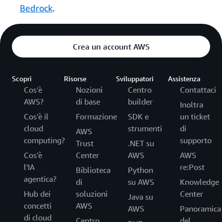
Bedrock
.
Crea un account AWS
Scopri
Risorse
Sviluppatori
Assistenza
Cos'è
Nozioni
Centro
Contattaci
AWS?
di base
builder
Inoltra
Cos'è il
Formazione
SDK e
un ticket
cloud
strumenti
di
AWS
computing?
supporto
Trust
.NET su
Cos'è
Center
AWS
AWS
l'IA
re:Post
Biblioteca
Python
agentica?
di
su AWS
Knowledge
Hub dei
soluzioni
Center
Java su
concetti
AWS
AWS
Panoramica
di cloud
Centro
del