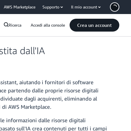
AWS Marketplace
Supporto
Il mio account
Crea un account
Ricerca
Accedi alla console
ita dall'IA
istant, aiutando i fornitori di software
ce partendo dalle proprie risorse digitali
ndividuate dagli acquirenti, eliminando al
ti di AWS Marketplace.
 informazioni dalle risorse digitali
basato sull'IA crea contenuti per tutti i campi