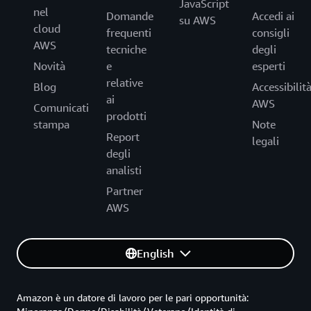
JavaScript
nel
Domande
Accedi ai
su AWS
cloud
frequenti
consigli
AWS
tecniche
degli
Novità
e
esperti
relative
Blog
Accessibilit
ai
AWS
Comunicati
prodotti
stampa
Note
Report
legali
degli
analisti
Partner
AWS
English
Amazon è un datore di lavoro per le pari opportunità: