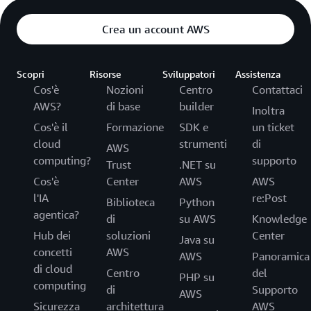
Crea un account AWS
Scopri
Risorse
Sviluppatori
Assistenza
Cos'è
Nozioni
Centro
Contattaci
AWS?
di base
builder
Inoltra
Cos'è il
Formazione
SDK e
un ticket
cloud
strumenti
di
AWS
computing?
supporto
Trust
.NET su
Cos'è
Center
AWS
AWS
l'IA
re:Post
Biblioteca
Python
agentica?
di
su AWS
Knowledge
Hub dei
soluzioni
Center
Java su
concetti
AWS
AWS
Panoramica
di cloud
Centro
del
PHP su
computing
di
Supporto
AWS
Sicurezza
architettura
AWS