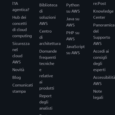
l'IA
re:Post
Biblioteca
Python
agentica?
di
su AWS
Knowledge
Hub dei
soluzioni
Center
Java su
concetti
AWS
AWS
Panoramica
di cloud
Centro
del
PHP su
computing
di
Supporto
AWS
Sicurezza
architettura
AWS
JavaScript
nel
Domande
Accedi ai
su AWS
cloud
frequenti
consigli
AWS
tecniche
degli
Novità
e
esperti
relative
Blog
Accessibilit
ai
AWS
Comunicati
prodotti
stampa
Note
Report
legali
degli
analisti