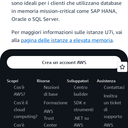
sono ideali per i clienti che utilizzano database
in memoria mission-critical come SAP HANA,
Oracle o SQL Server.
Per maggiori informazioni sulle istanze U7i, vai
alla
pagina delle istanze a elevata memoria
.
Crea un account AWS
Scopri
Risorse
Sviluppatori
Assistenza
Cos'è
Nozioni
Centro
Contattaci
AWS?
di base
builder
Inoltra
Cos'è il
Formazione
SDK e
un ticket
cloud
strumenti
di
AWS
computing?
supporto
Trust
.NET su
Cos'è
Center
AWS
AWS