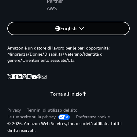
Partner
AWS
English
Amazon è un datore di lavoro per le pari opportunità:
Minoranza/Donne/Disabilità/Veterano/Identità di
genere/Orientamento sessuale/Età.
Torna all'inizio
Privacy
Termini di utilizzo del sito
Le tue scelte sulla privacy
Preferenze cookie
© 2026, Amazon Web Services, Inc. o società affiliate. Tutti i
diritti riservati.