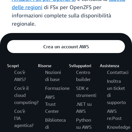
delle regioni
di FSx per OpenZFS per
informazioni complete sulla disponibilità
regionale.
Crea un account AWS
Scopri
Risorse
Sviluppatori
Assistenza
Cos'è
Nozioni
Centro
Contattaci
AWS?
di base
builder
Inoltra
Cos'è il
Formazione
SDK e
un ticket
cloud
strumenti
di
AWS
computing?
supporto
Trust
.NET su
Cos'è
Center
AWS
AWS
l'IA
re:Post
Biblioteca
Python
agentica?
di
su AWS
Knowledge