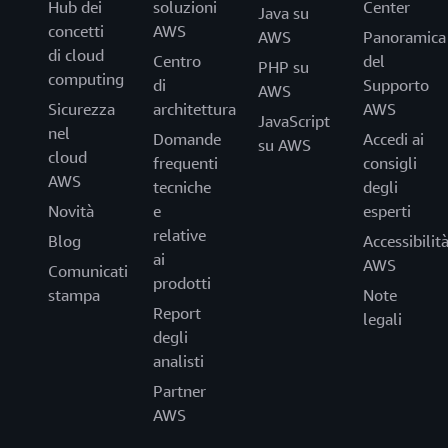
Hub dei
soluzioni
Center
Java su
concetti
AWS
AWS
Panoramica
di cloud
Centro
del
PHP su
computing
di
Supporto
AWS
Sicurezza
architettura
AWS
JavaScript
nel
Domande
Accedi ai
su AWS
cloud
frequenti
consigli
AWS
tecniche
degli
Novità
e
esperti
relative
Blog
Accessibilit
ai
AWS
Comunicati
prodotti
stampa
Note
Report
legali
degli
analisti
Partner
AWS