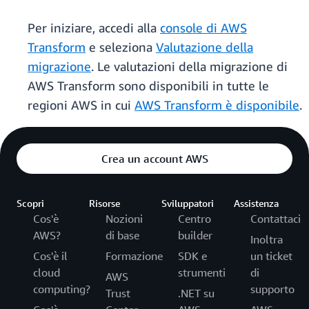
Per iniziare, accedi alla
console di AWS
Transform
e seleziona
Valutazione della
migrazione
. Le valutazioni della migrazione di
AWS Transform sono disponibili in tutte le
regioni AWS in cui
AWS Transform è disponibile
.
Crea un account AWS
Scopri
Risorse
Sviluppatori
Assistenza
Cos'è
Nozioni
Centro
Contattaci
AWS?
di base
builder
Inoltra
Cos'è il
Formazione
SDK e
un ticket
cloud
strumenti
di
AWS
computing?
supporto
Trust
.NET su