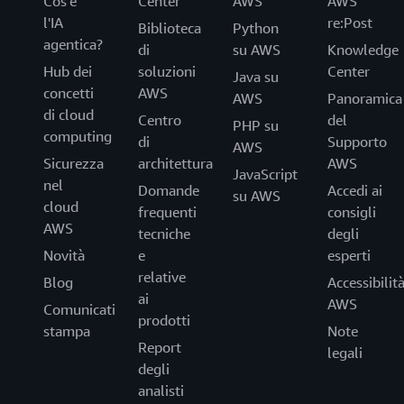
Cos'è
Center
AWS
AWS
l'IA
re:Post
Biblioteca
Python
agentica?
di
su AWS
Knowledge
Hub dei
soluzioni
Center
Java su
concetti
AWS
AWS
Panoramica
di cloud
Centro
del
PHP su
computing
di
Supporto
AWS
Sicurezza
architettura
AWS
JavaScript
nel
Domande
Accedi ai
su AWS
cloud
frequenti
consigli
AWS
tecniche
degli
Novità
e
esperti
relative
Blog
Accessibilit
ai
AWS
Comunicati
prodotti
stampa
Note
Report
legali
degli
analisti