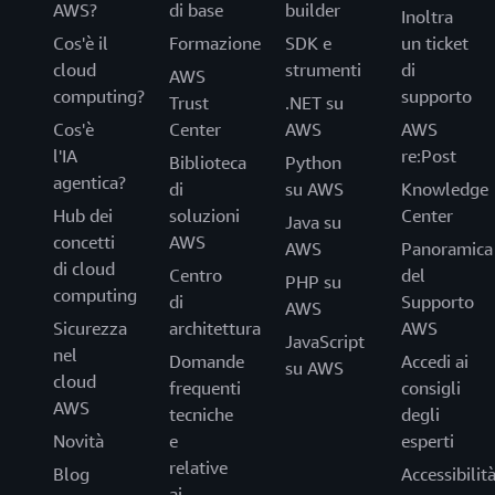
AWS?
di base
builder
Inoltra
Cos'è il
Formazione
SDK e
un ticket
cloud
strumenti
di
AWS
computing?
supporto
Trust
.NET su
Cos'è
Center
AWS
AWS
l'IA
re:Post
Biblioteca
Python
agentica?
di
su AWS
Knowledge
Hub dei
soluzioni
Center
Java su
concetti
AWS
AWS
Panoramica
di cloud
Centro
del
PHP su
computing
di
Supporto
AWS
Sicurezza
architettura
AWS
JavaScript
nel
Domande
Accedi ai
su AWS
cloud
frequenti
consigli
AWS
tecniche
degli
Novità
e
esperti
relative
Blog
Accessibilit
ai