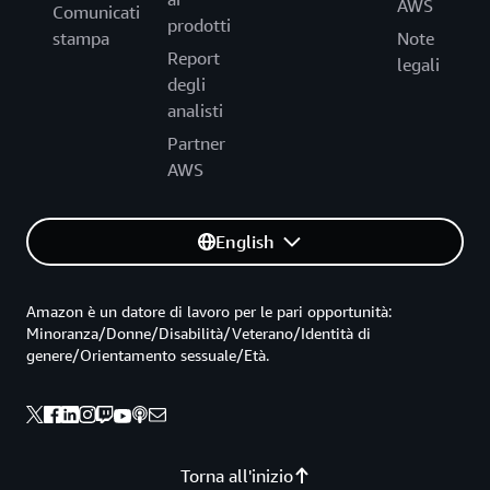
AWS
Comunicati
prodotti
stampa
Note
Report
legali
degli
analisti
Partner
AWS
English
Amazon è un datore di lavoro per le pari opportunità:
Minoranza/Donne/Disabilità/Veterano/Identità di
genere/Orientamento sessuale/Età.
Torna all'inizio