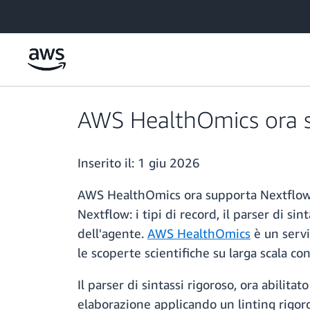
Passa al contenuto principale
AWS HealthOmics ora s
Inserito il:
1 giu 2026
AWS HealthOmics ora supporta Nextflow ve
Nextflow: i tipi di record, il parser di sin
dell'agente.
AWS HealthOmics
è un servi
le scoperte scientifiche su larga scala co
Il parser di sintassi rigoroso, ora abilit
elaborazione applicando un linting rigoro