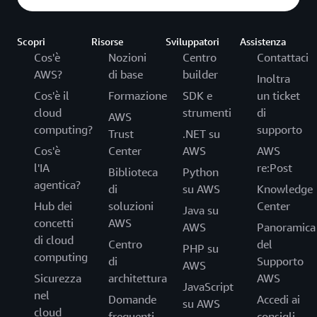
Scopri
Risorse
Sviluppatori
Assistenza
Cos'è
Nozioni
Centro
Contattaci
AWS?
di base
builder
Inoltra
Cos'è il
Formazione
SDK e
un ticket
cloud
strumenti
di
AWS
computing?
supporto
Trust
.NET su
Cos'è
Center
AWS
AWS
l'IA
re:Post
Biblioteca
Python
agentica?
di
su AWS
Knowledge
Hub dei
soluzioni
Center
Java su
concetti
AWS
AWS
Panoramica
di cloud
Centro
del
PHP su
computing
di
Supporto
AWS
Sicurezza
architettura
AWS
JavaScript
nel
Domande
Accedi ai
su AWS
cloud
frequenti
consigli