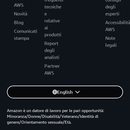
AWS
tecniche
degli
Novità
e
esperti
relative
Blog
Accessibilit
ai
AWS
Comunicati
prodotti
stampa
Note
Report
legali
degli
analisti
Partner
AWS
English
Amazon è un datore di lavoro per le pari opportunità:
Minoranza/Donne/Disabilità/Veterano/Identità di
genere/Orientamento sessuale/Età.