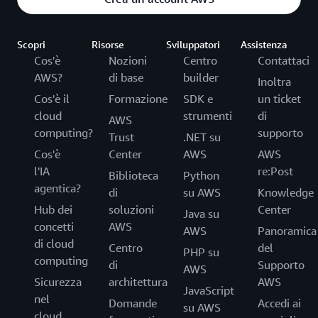
Scopri
Risorse
Sviluppatori
Assistenza
Cos'è
Nozioni
Centro
Contattaci
AWS?
di base
builder
Inoltra
Cos'è il
Formazione
SDK e
un ticket
cloud
strumenti
di
AWS
computing?
supporto
Trust
.NET su
Cos'è
Center
AWS
AWS
l'IA
re:Post
Biblioteca
Python
agentica?
di
su AWS
Knowledge
Hub dei
soluzioni
Center
Java su
concetti
AWS
AWS
Panoramica
di cloud
Centro
del
PHP su
computing
di
Supporto
AWS
Sicurezza
architettura
AWS
JavaScript
nel
Domande
Accedi ai
su AWS
cloud