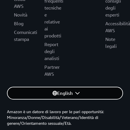
frequenti
consigli
AWS
tecniche
degli
Novità
e
esperti
relative
Blog
Accessibilit
ai
AWS
Comunicati
prodotti
stampa
Note
Report
legali
degli
analisti
Partner
AWS
English
Amazon è un datore di lavoro per le pari opportunità:
Minoranza/Donne/Disabilità/Veterano/Identità di
genere/Orientamento sessuale/Età.