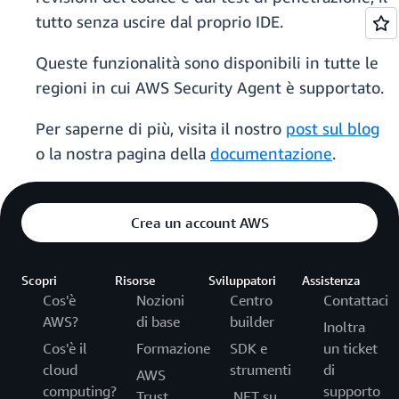
tutto senza uscire dal proprio IDE.
Queste funzionalità sono disponibili in tutte le
regioni in cui AWS Security Agent è supportato.
Per saperne di più, visita il nostro
post sul blog
o la nostra pagina della
documentazione
.
Crea un account AWS
Scopri
Risorse
Sviluppatori
Assistenza
Cos'è
Nozioni
Centro
Contattaci
AWS?
di base
builder
Inoltra
Cos'è il
Formazione
SDK e
un ticket
cloud
strumenti
di
AWS
computing?
supporto
Trust
.NET su