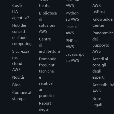
Cos'è
Center
AWS
AWS
l'IA
re:Post
Biblioteca
Python
agentica?
di
su AWS
Knowledge
Hub dei
soluzioni
Center
Java su
concetti
AWS
AWS
Panoramica
di cloud
Centro
del
PHP su
computing
di
Supporto
AWS
Sicurezza
architettura
AWS
JavaScript
nel
Domande
Accedi ai
su AWS
cloud
frequenti
consigli
AWS
tecniche
degli
Novità
e
esperti
relative
Blog
Accessibilit
ai
AWS
Comunicati
prodotti
stampa
Note
Report
legali
degli