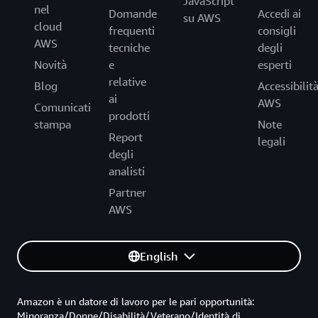
JavaScript
nel
Domande
Accedi ai
su AWS
cloud
frequenti
consigli
AWS
tecniche
degli
Novità
e
esperti
relative
Blog
Accessibilit
ai
AWS
Comunicati
prodotti
stampa
Note
Report
legali
degli
analisti
Partner
AWS
English
Amazon è un datore di lavoro per le pari opportunità:
Minoranza/Donne/Disabilità/Veterano/Identità di