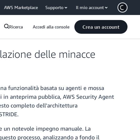
AWS Marketplace
Supporto
Il mio account
Crea un account
Ricerca
Accedi alla console
lazione delle minacce
na funzionalità basata su agenti e mossa
gi in anteprima pubblica, AWS Security Agent
esto completo dell'architettura
 STRIDE.
 e un notevole impegno manuale. La
questo processo, analizzando a fondo il