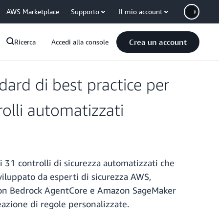
AWS Marketplace
Supporto
Il mio account
Crea un account
Ricerca
Accedi alla console
dard di best practice per
olli automatizzati
 31 controlli di sicurezza automatizzati che
Sviluppato da esperti di sicurezza AWS,
azon Bedrock AgentCore e Amazon SageMaker
reazione di regole personalizzate.