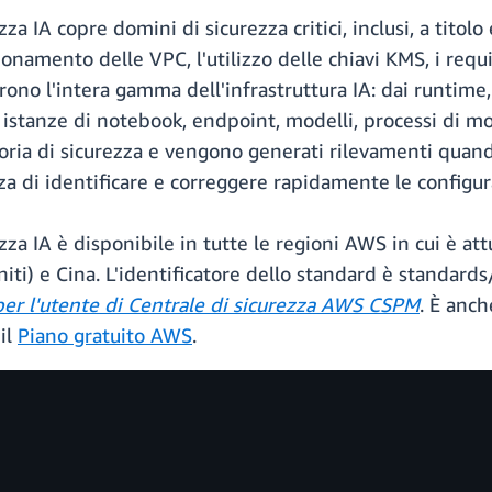
za IA copre domini di sicurezza critici, inclusi, a titolo 
zionamento delle VPC, l'utilizzo delle chiavi KMS, i requis
oprono l'intera gamma dell'infrastruttura IA: dai runtim
 istanze di notebook, endpoint, modelli, processi di m
ria di sicurezza e vengono generati rilevamenti quando 
a di identificare e correggere rapidamente le configuraz
ezza IA è disponibile in tutte le regioni AWS in cui è 
iti) e Cina. L'identificatore dello standard è standards
per l'utente di Centrale di sicurezza AWS CSPM
. È anch
il
Piano gratuito AWS
.