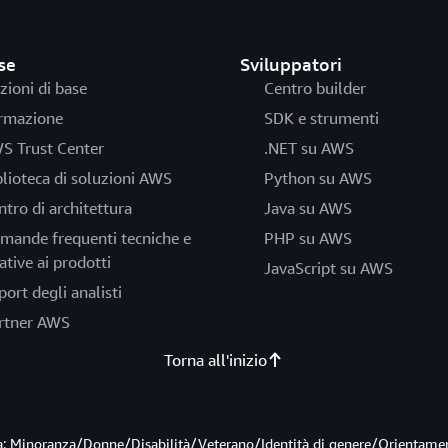
se
Sviluppatori
zioni di base
Centro builder
rmazione
SDK e strumenti
S Trust Center
.NET su AWS
blioteca di soluzioni AWS
Python su AWS
ntro di architettura
Java su AWS
mande frequenti tecniche e
PHP su AWS
ative ai prodotti
JavaScript su AWS
port degli analisti
rtner AWS
Torna all'inizio
ità: Minoranza/Donne/Disabilità/Veterano/Identità di genere/Orientame