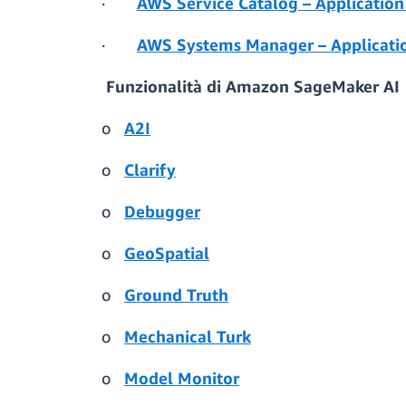
·
AWS Service Catalog – Application
·
AWS Systems Manager – Applicati
Funzionalità di Amazon SageMaker AI
o
A2I
o
Clarify
o
Debugger
o
GeoSpatial
o
Ground Truth
o
Mechanical Turk
o
Model Monitor