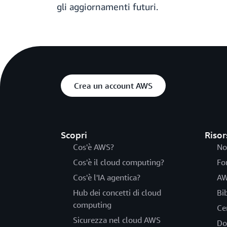
gli aggiornamenti futuri.
Crea un account AWS
Scopri
Risor
Cos'è AWS?
No
Cos'è il cloud computing?
Fo
Cos'è l'IA agentica?
AW
Hub dei concetti di cloud
Bi
computing
Ce
Sicurezza nel cloud AWS
Do