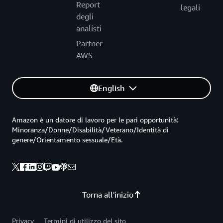
Report
legali
degli
analisti
Partner
AWS
English
Amazon è un datore di lavoro per le pari opportunità:
Minoranza/Donne/Disabilità/Veterano/Identità di
genere/Orientamento sessuale/Età.
Torna all'inizio
Privacy
Termini di utilizzo del sito