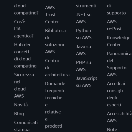
cloud
strumenti
di
AWS
computing?
supporto
Trust
.NET su
Cos'è
Center
AWS
AWS
l'IA
re:Post
Biblioteca
Python
agentica?
di
su AWS
Knowledge
Hub dei
soluzioni
Center
Java su
concetti
AWS
AWS
Panoramica
di cloud
Centro
del
PHP su
computing
di
Supporto
AWS
Sicurezza
architettura
AWS
JavaScript
nel
Domande
Accedi ai
su AWS
cloud
frequenti
consigli
AWS
tecniche
degli
Novità
e
esperti
relative
Blog
Accessibilit
ai
AWS
Comunicati
prodotti
stampa
Note