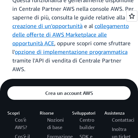
Questa funzionalità è generalmente disponibile
in Centrale Partner AWS nella console AWS. Per
saperne di più, consulta le guide relative alla
creazione di un'opportunità
e al
collegamento
delle offerte di AWS Marketplace alle
opportunità ACE
, oppure scopri come sfruttare
l'
opzione di implementazione programmatica
tramite l'API di vendita di Centrale Partner
AWS.
Crea un account AWS
Scopri
Risorse
Sviluppatori
Assistenza
Cos'è
Nozioni
Centro
Contattaci
AWS?
di base
builder
Inoltra
Cos'è il
Formazione
SDK e
un ticket