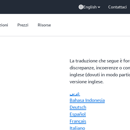
English
Contattaci
zioni
Prezzi
Risorse
La traduzione che segue è forn
discrepanze, incoerenze o conf
inglese (dovuti in modo partic
versione inglese.
عربي
Bahasa Indonesia
Deutsch
Español
Français
Italiano