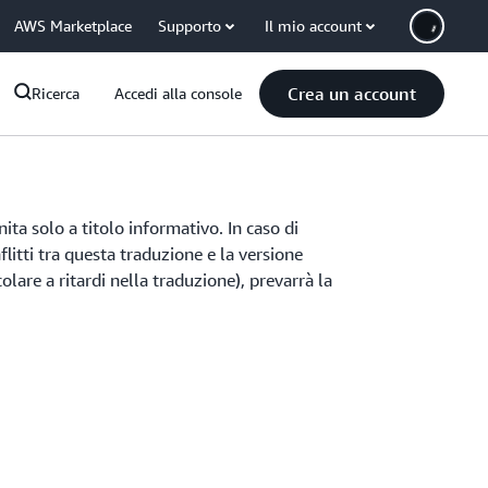
AWS Marketplace
Supporto
Il mio account
Crea un account
Ricerca
Accedi alla console
ita solo a titolo informativo. In caso di
litti tra questa traduzione e la versione
olare a ritardi nella traduzione), prevarrà la