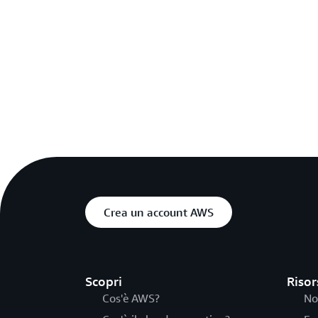
Crea un account AWS
Scopri
Risor
Cos'è AWS?
No