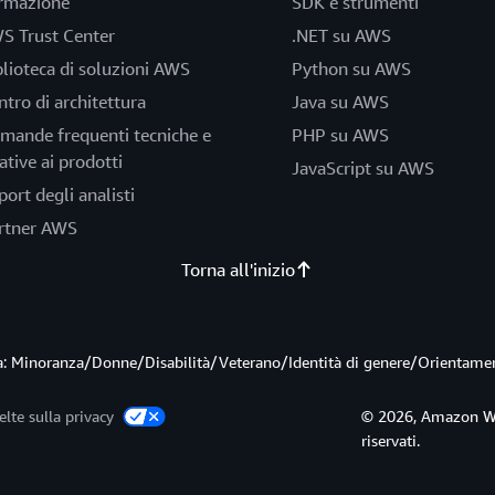
rmazione
SDK e strumenti
S Trust Center
.NET su AWS
blioteca di soluzioni AWS
Python su AWS
ntro di architettura
Java su AWS
mande frequenti tecniche e
PHP su AWS
ative ai prodotti
JavaScript su AWS
port degli analisti
rtner AWS
Torna all'inizio
ità: Minoranza/Donne/Disabilità/Veterano/Identità di genere/Orientame
elte sulla privacy
© 2026, Amazon Web S
riservati.