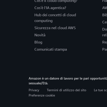
Cos'è il cloud computing?
Fo
Cos'è l'IA agentica?
AW
Hub dei concetti di cloud
Bi
computing
Ce
Sicurezza nel cloud AWS
Do
Novità
rel
Blog
Re
Comunicati stampa
Pa
Amazon è un datore di lavoro per le pari opportun
sessuale/Età.
Privacy
Termini di utilizzo del sito
Le tue sc
Preferenze cookie