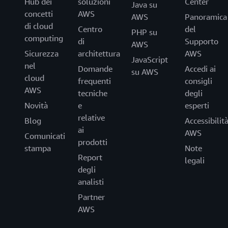
Hub dei
soluzioni
Center
Java su
concetti
AWS
AWS
Panoramica
di cloud
Centro
del
PHP su
computing
di
Supporto
AWS
Sicurezza
architettura
AWS
JavaScript
nel
Domande
Accedi ai
su AWS
cloud
frequenti
consigli
AWS
tecniche
degli
Novità
e
esperti
relative
Blog
Accessibilit
ai
AWS
Comunicati
prodotti
stampa
Note
Report
legali
degli
analisti
Partner
AWS