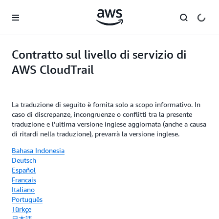
Passa al contenuto principale
Contratto sul livello di servizio di
AWS CloudTrail
La traduzione di seguito è fornita solo a scopo informativo. In
caso di discrepanze, incongruenze o conflitti tra la presente
traduzione e l’ultima versione inglese aggiornata (anche a causa
di ritardi nella traduzione), prevarrà la versione inglese.
Bahasa Indonesia
Deutsch
Español
Français
Italiano
Português
Türkçe
日本語