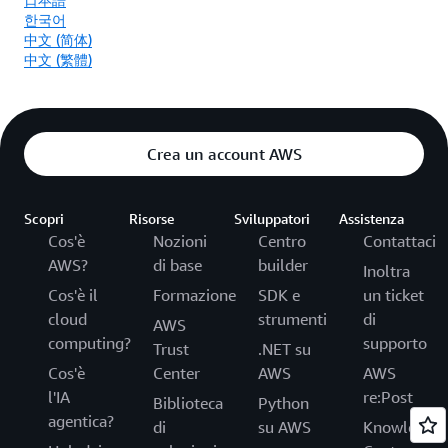
한국어
中文 (简体)
中文 (繁體)
Crea un account AWS
Scopri
Risorse
Sviluppatori
Assistenza
Cos'è
Nozioni
Centro
Contattaci
AWS?
di base
builder
Inoltra
Cos'è il
Formazione
SDK e
un ticket
cloud
strumenti
di
AWS
computing?
supporto
Trust
.NET su
Cos'è
Center
AWS
AWS
l'IA
re:Post
Biblioteca
Python
agentica?
di
su AWS
Knowledge