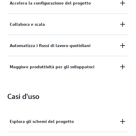
Accelera la configurazione del progetto
Accelera la configurazione del progetto con
Collabora e scala
blueprint per codificare le best practice.
Collabora e scala in modo fluido tra i vari team con
Automatizza i flussi di lavoro quotidiani
una gestione degli accessi centralizzata e sicura.
Automatizza i flussi di lavoro quotidiani, la
Maggiore produttività per gli sviluppatori
creazione e la gestione dell'ambiente.
Migliora la produttività degli sviluppatori con
funzionalità di IA generativa che utilizzano input in
Casi d'uso
linguaggio naturale.
Esplora gli schemi del progetto