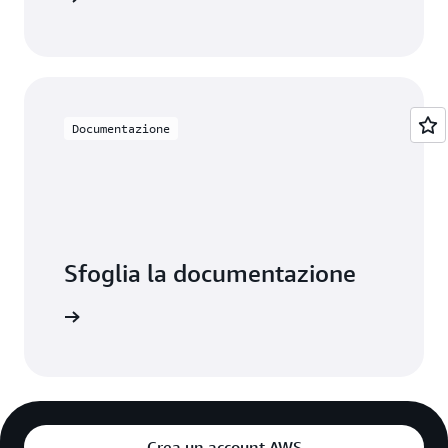
Documentazione
Sfoglia la documentazione
ormazioni
Crea un account AWS