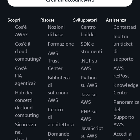
Scopri
Risorse
Sviluppatori
Assistenza
Cos'è
Nozioni
Centro
Contattaci
AWS?
di base
builder
Inoltra
Cos'è il
Formazione
SDK e
un ticket
cloud
strumenti
di
AWS
computing?
supporto
Trust
.NET su
Cos'è
Center
AWS
AWS
l'IA
re:Post
Biblioteca
Python
agentica?
di
su AWS
Knowledge
Hub dei
soluzioni
Center
Java su
concetti
AWS
AWS
Panoramica
di cloud
Centro
del
PHP su
computing
di
Supporto
AWS
Sicurezza
architettura
AWS
JavaScript
nel
Domande
Accedi ai
su AWS
cloud