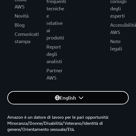
frequenti
consigli
AWS
tecniche
degli
Novità
e
esperti
relative
Blog
Accessibilit
ai
AWS
Comunicati
prodotti
stampa
Note
Report
legali
degli
analisti
Partner
AWS
English
Amazon è un datore di lavoro per le pari opportunità:
Minoranza/Donne/Disabilità/Veterano/Identità di
genere/Orientamento sessuale/Età.