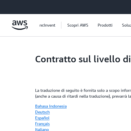
Passa al contenuto principale
re:Invent
Scopri AWS
Prodotti
Solu
Contratto sul livello 
La traduzione di seguito è fornita solo a scopo infor
(anche a causa di ritardi nella traduzione), prevarrà l
Bahasa Indonesia
Deutsch
Español
Français
Italiano