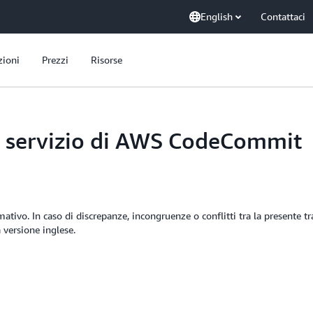
English
Contattaci
zioni
Prezzi
Risorse
di servizio di AWS CodeCommit
mativo. In caso di discrepanze, incongruenze o conflitti tra la presente t
a versione inglese.