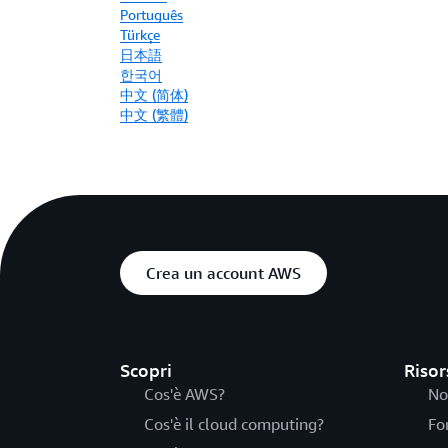
Português
Türkçe
日本語
한국어
中文 (简体)
中文 (繁體)
Crea un account AWS
Scopri
Risor
Cos'è AWS?
No
Cos'è il cloud computing?
Fo